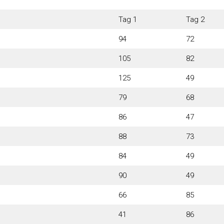
Tag 1
Tag 2
94
72
105
82
125
49
79
68
86
47
88
73
84
49
90
49
66
85
41
86