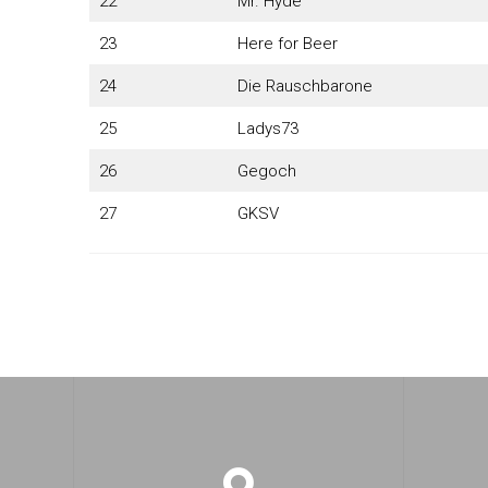
22
Mr. Hyde
23
Here for Beer
24
Die Rauschbarone
25
Ladys73
26
Gegoch
27
GKSV