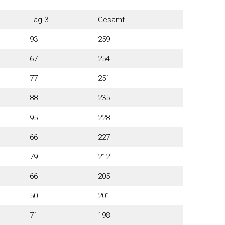
Tag 3
Gesamt
93
259
67
254
77
251
88
235
95
228
66
227
79
212
66
205
50
201
71
198