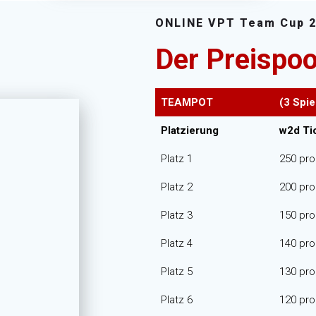
ONLINE VPT Team Cup 
Der Preispoo
TEAMPOT
(3 Spie
Platzierung
w2d Ti
Platz 1
250 pro
Platz 2
200 pro
Platz 3
150 pro
Platz 4
140 pro
Platz 5
130 pro
Platz 6
120 pro