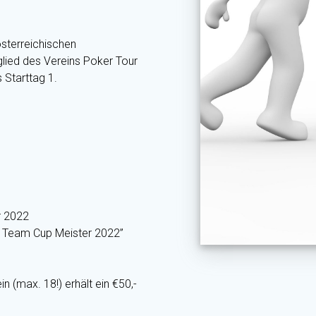
österreichischen
lied des Vereins Poker Tour
 Starttag 1.
r 2022
ne Team Cup Meister 2022”
ein (max. 18!) erhält ein €50,-