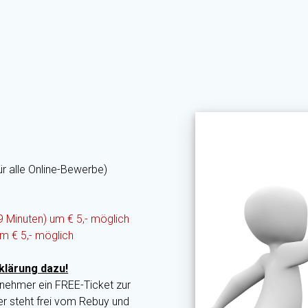
ür alle Online-Bewerbe)
9 Minuten) um € 5,- möglich
m € 5,- möglich
klärung dazu!
ilnehmer ein FREE-Ticket zur
 steht frei vom Rebuy und