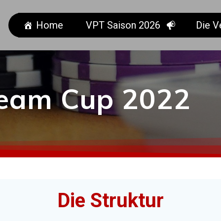
Home
VPT Saison 2026
Die V
Team Cup 2022
Die Struktur