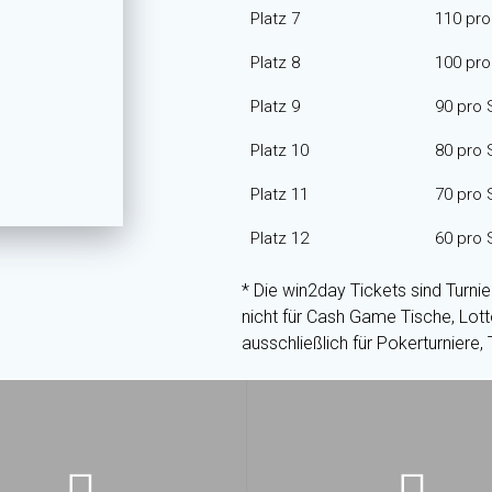
Platz 7
110 pro
Platz 8
100 pro
Platz 9
90 pro 
Platz 10
80 pro 
Platz 11
70 pro 
Platz 12
60 pro 
* Die win2day Tickets sind Turnie
nicht für Cash Game Tische, Lott
ausschließlich für Pokerturniere, 