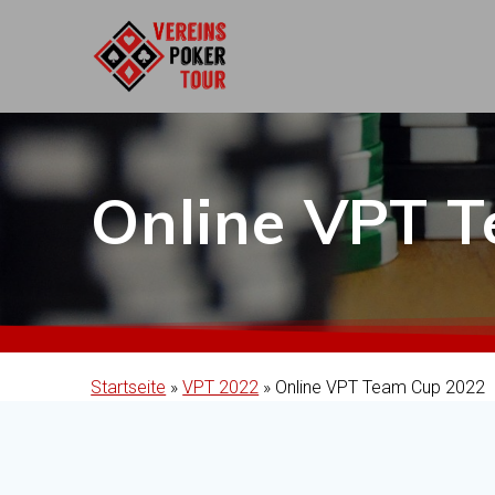
Skip
to
content
Online VPT 
Startseite
»
VPT 2022
»
Online VPT Team Cup 2022