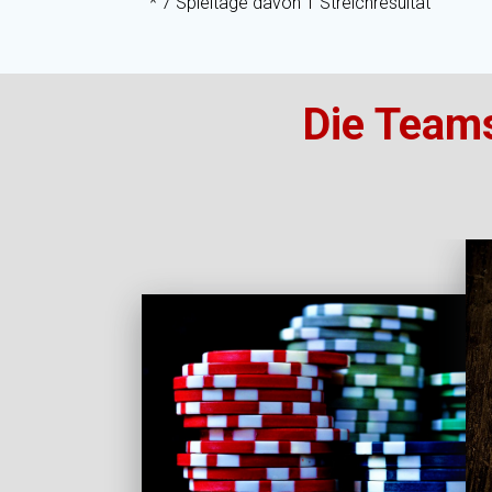
* 7 Spieltage davon 1 Streichresultat
Die Team