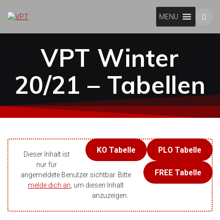
Skip
to
MENU
content
VPT Winter
20/21 – Tabellen
KO Tabelle
PLO Tabelle
Dieser Inhalt ist
nur für
FREE Tabelle
angemeldete Benutzer sichtbar. Bitte
melde dich an
, um diesen Inhalt
anzuzeigen.